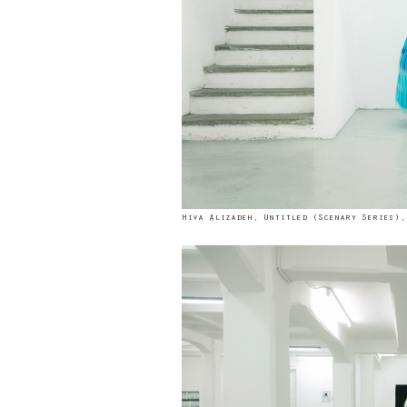
Hiva Alizadeh, Untitled (Scenary Series),