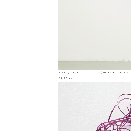
Hiva Alizadeh, Untitled (Forty Fifty Five
55x40 cm