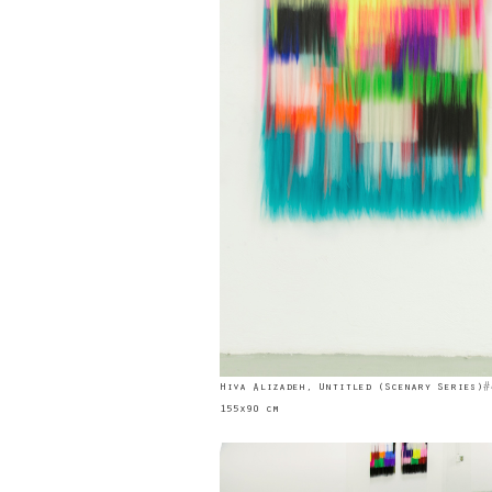
Hiva Alizadeh, Untitled (Scenary Series)#
155x90 cm