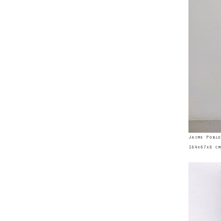
Jaime Poble
164x67x8 cm