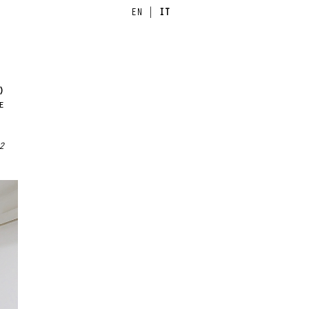
EN
|
IT
)
e
2