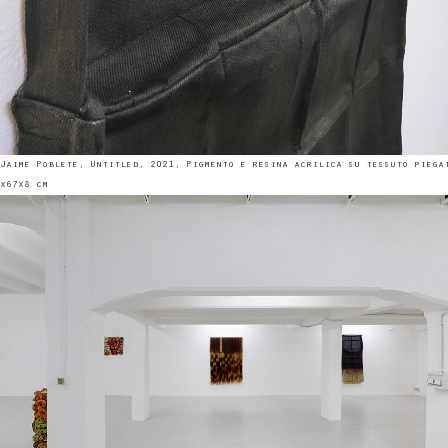
Jaime Poblete, Untitled, 2021, Pigmento e resina acrilica su tessuto piega
x67x8 cm