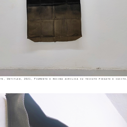
te, Untitled, 2021, Pigmento e resina acrilica su tessuto piegato e cucito