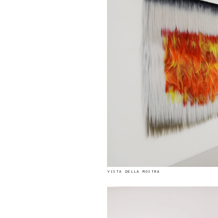
vista della mostra