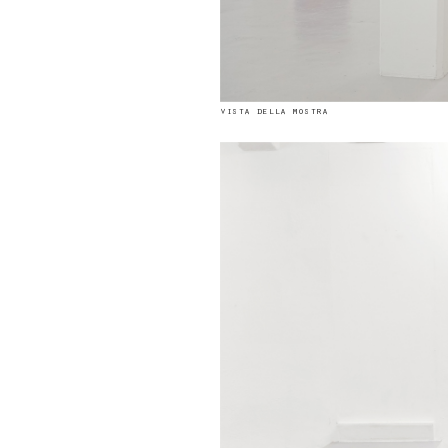
vista della mostra