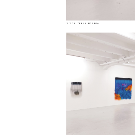
vista della mostra