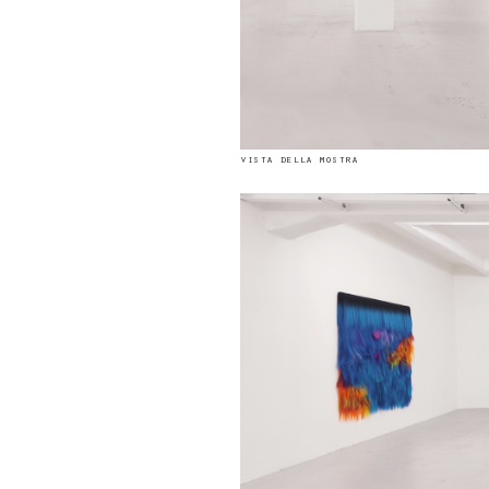
vista della mostra