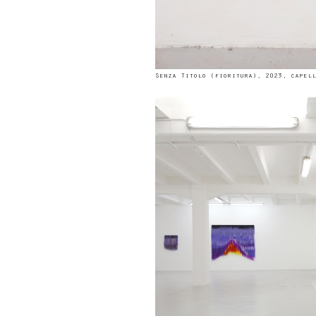
Senza Titolo (fioritura), 2023, capell