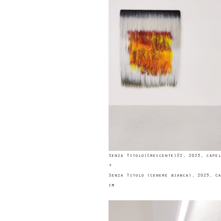
Senza Titolo(Crescente)#2, 2023, capel
+
Senza Titolo (cenere bianca), 2023, ca
cm