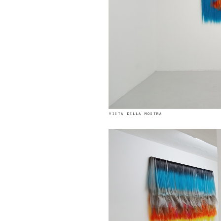
vista della mostra