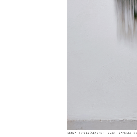
Senza Titolo(Cenere), 2023, capelli si