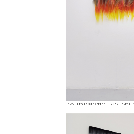
Senza Titolo(Crescente), 2023, capelli