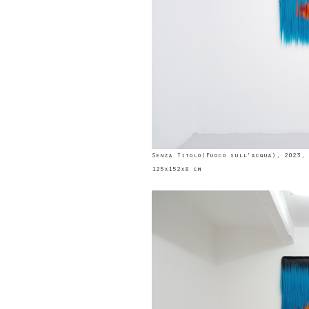
Senza Titolo(Fuoco sull'acqua), 2023, 
125x152x8 cm