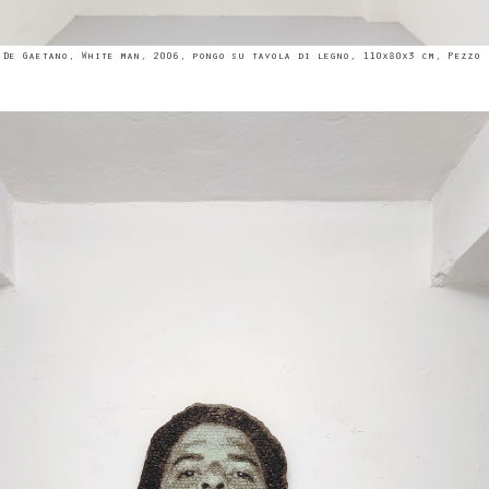
 De Gaetano, White man, 2006, pongo su tavola di legno, 110x80x3 cm, Pezzo