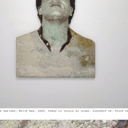
e Gaetano, White man, 2006, pongo su tavola di legno, 110x80x3 cm, Pezzo u