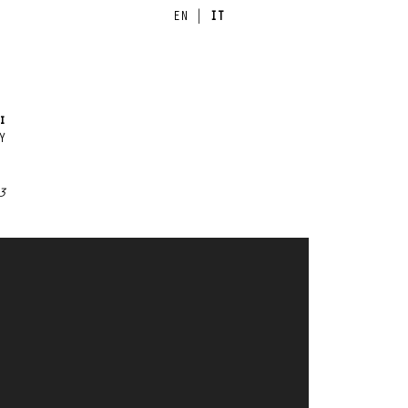
EN
|
IT
i
Y
3